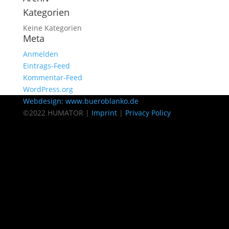
Kategorien
Keine Kategorien
Meta
Anmelden
Eintrags-Feed
Kommentar-Feed
WordPress.org
Webdesign: www.bueroblanko.de
©2022 HUMATOR |
Imprint
|
Privacy Policy