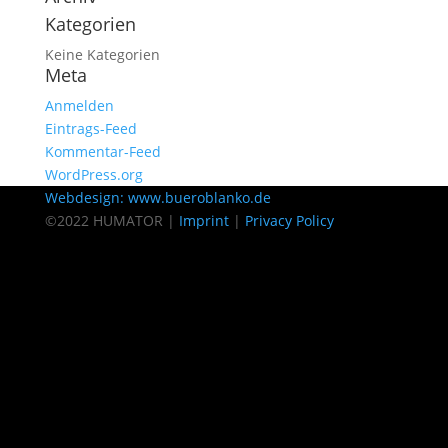
Kategorien
Keine Kategorien
Meta
Anmelden
Eintrags-Feed
Kommentar-Feed
WordPress.org
Webdesign: www.bueroblanko.de
©2022 HUMATOR |
Imprint
|
Privacy Policy