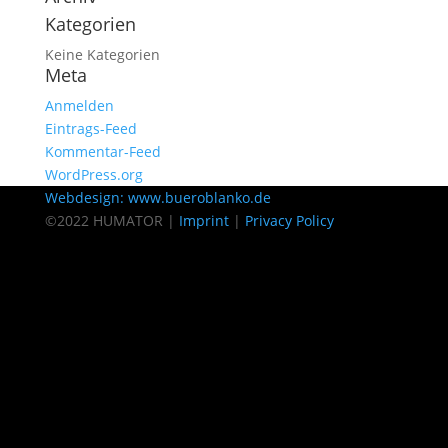
Kategorien
Keine Kategorien
Meta
Anmelden
Eintrags-Feed
Kommentar-Feed
WordPress.org
Webdesign: www.bueroblanko.de
©2022 HUMATOR |
Imprint
|
Privacy Policy