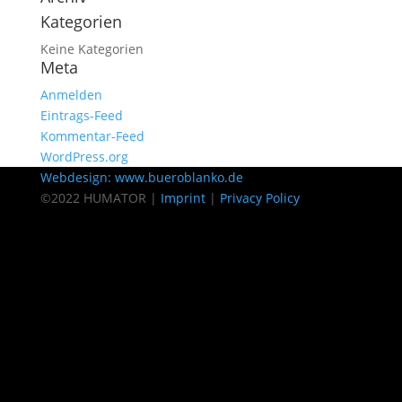
Kategorien
Keine Kategorien
Meta
Anmelden
Eintrags-Feed
Kommentar-Feed
WordPress.org
Webdesign: www.bueroblanko.de
©2022 HUMATOR |
Imprint
|
Privacy Policy